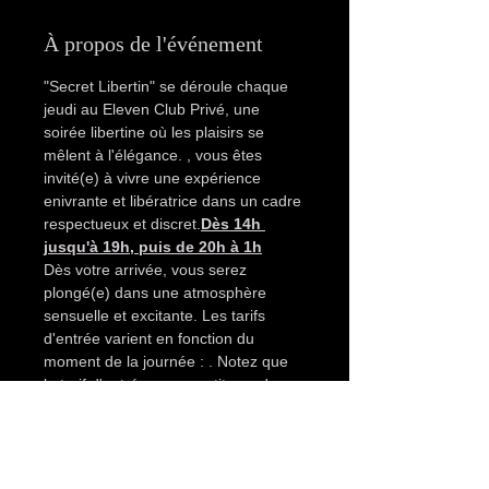
À propos de l'événement
"Secret Libertin" se déroule chaque 
jeudi au Eleven Club Privé, une 
soirée libertine où les plaisirs se 
mêlent à l'élégance. 
, vous êtes 
invité(e) à vivre une expérience 
enivrante et libératrice dans un cadre 
respectueux et discret.
Dès 14h 
jusqu'à 19h, puis de 20h à 1h
Dès votre arrivée, vous serez 
plongé(e) dans une atmosphère 
sensuelle et excitante. Les tarifs 
d'entrée varient en fonction du 
moment de la journée : 
. Notez que 
le tarif d'entrée ne garantit pas de 
conclure, car c'est à chacun de se 
donner les moyens de séduire.
20€ 
pour les femmes seules, 40€ pour 
les couples et 60€ pour les 