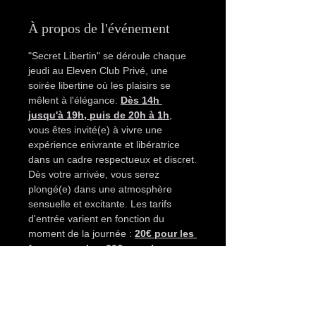
À propos de l'événement
"Secret Libertin" se déroule chaque 
jeudi au Eleven Club Privé, une 
soirée libertine où les plaisirs se 
mêlent à l'élégance. 
Dès 14h 
jusqu'à 19h, puis de 20h à 1h
, 
vous êtes invité(e) à vivre une 
expérience enivrante et libératrice 
dans un cadre respectueux et discret.
Dès votre arrivée, vous serez 
plongé(e) dans une atmosphère 
sensuelle et excitante. Les tarifs 
d'entrée varient en fonction du 
moment de la journée : 
20€ pour les 
femmes seules, 30€ pour les 
couples et 50€ pour les hommes 
seuls en après-midi, et 20€ pour 
les femmes seules, 40€ pour les 
couples et 80€ pour les hommes 