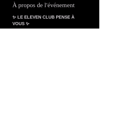
À propos de l'événement
✨ LE ELEVEN CLUB PENSE À 
VOUS ✨
Dès maintenant, profitez de 
nouveaux tarifs pour nos après-
midis
 exclusifs !
📆 
Mercredi • Vendredi • Samedi
🕑 
De 14h à 19h uniquement
Tarifs après-midi :
👠 Femme seule : 18€
💏 Couple : 28€
Afficher plus