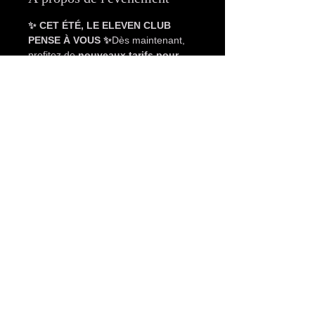
✨ CET ÉTÉ, LE ELEVEN CLUB 
PENSE À VOUS ✨
Dès maintenant, 
profitez de 
nouveaux tarifs pour 
nos après-midis
 exclusifs !
📆 
Mercredi • Vendredi • Samedi
🕑 
De 14h à 19h uniquement
Tarifs après-midi :
👠 Femme seule : 18€
💏 Couple : 28€
👔 Homme seul : 48€
Afficher plus