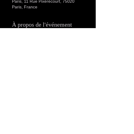
Paris, 11 Rue Pixérécourt, 75020
Paris, France
À propos de l'événement
Chers clients,
Nouveaux Horaires :
•	De 12:00 à 19:00
•	De 21:00 à 01:00
Tarifs (par session) :
•	De 12:00 à 19:00 :
Afficher plus