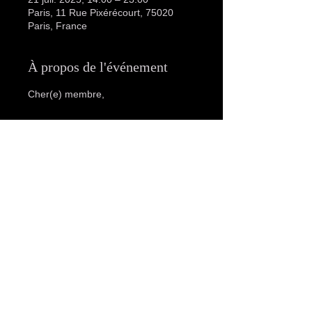
Paris, 11 Rue Pixérécourt, 75020
Paris, France
À propos de l'événement
Cher(e) membre,
Nous vous donnons rendez-vous dès 
mardi à 14h
 pour 
l’après-midi La 
Parisienne Libertine
. Venez profiter 
d’une ambiance élégante et libertine 
pour des moments de détente et de 
convivialité.
📅 
Pour plus d’informations, 
consultez le reste de nos 
événements sur notre site.
Nous avons hâte de vous accueillir et 
de vous faire vivre des expériences 
inoubliables au 
Eleven Club
.