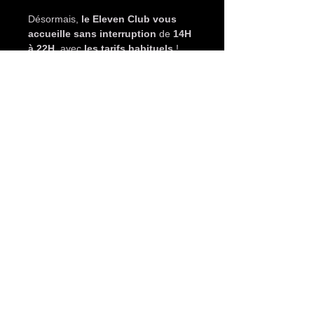
Désormais, 
le Eleven Club vous 
accueille sans interruption
 de 
14H 
à 22H
, avec 
les tarifs habituels
 !
💰 
Tarifs
 :
👩 
Femme seule
 : 20€ avec 1 conso 
offerte
👩‍❤️‍👨 
Couple
 : 40€ avec 1 conso 
offerte
👨 
Homme seul
 : 60€ avec 1 conso 
offerte
Afficher plus