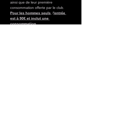
ainsi que de leur première 
consommation offerte par le club. 
Pour les hommes seuls
, l
'entrée 
est à 90€ et inclut une 
consommation.
N'oubliez pas que 
notre club
 est 
également ouvert en après-midi
, 
sans thème spécifique, avec des 
tarifs différents
 : 
20€ pour les 
femmes seules
, 
40€ pour les 
couples et 60€ pour les hommes 
seuls
. Chaque moment passé chez 
nous est une expérience unique, qu'il 
s'agisse d'une soirée passionnée ou 
d'un après-midi de découverte 
sensuelle.
Rappelez-vous, votre contribution 
financière n'implique aucune 
obligation de…