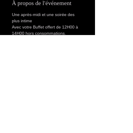
À propos de l'événement
Une après-midi et une soirée des 
plus intime
Avec votre Buffet offert de 12H00 à 
14H00 hors consommations.
votre plaisir prolongé jusqu'à 1h00 
du matin.
Détectable comme le sexe au petit-
déjeuner, le plaisir de se retrouver à 
plusieurs autours d’un buffet. Le 
savoureux mélange d’une après-midi 
et d'une soirée bien réussite
Ouverture mixtes : 12h00 - 01h00
Tarifs :
Afficher plus