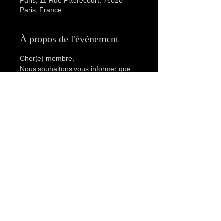
Paris, 11 Rue Pixérécourt, 75020
Paris, France
À propos de l'événement
Cher(e) membre,
Nous souhaitons vous informer que 
le club sera fermé les lundis, sauf 
lors d'événements spéciaux BDSM. 
Dans ce cas, les horaires seront 
communiqués à l'avance. Veuillez 
noter que la réouverture du club 
aura lieu le mardi à partir de 14h00.
Nous vous remercions de votre 
compréhension et nous espérons 
vous accueillir très bientôt au club.
Cordialement,
Eleven club