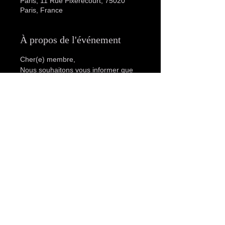
Paris, 11 Rue Pixérécourt, 75020
Paris, France
À propos de l'événement
Cher(e) membre,
Nous souhaitons vous informer que 
le club sera fermé les lundis, sauf 
lors d'événements spéciaux BDSM. 
Dans ce cas, les horaires seront 
communiqués à l'avance. Veuillez 
noter que la réouverture du club 
aura lieu le mardi à partir de 14h00.
Nous vous remercions de votre 
compréhension et nous espérons 
vous accueillir très bientôt au club.
Cordialement,
Eleven club