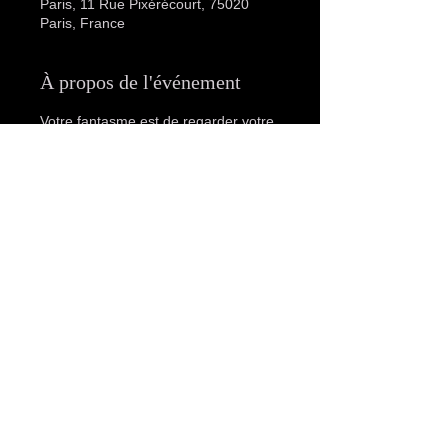
Paris, 11 Rue Pixérécourt, 75020
Paris, France
À propos de l'événement
Votre fantasme est de regarder votre 
partenaire prendre du plaisir, 
échanger des regards coquins lors 
de l'acte ...
Cette soirée est faite pour vous.
Ouverture mixte en après-midi : 
14h00 - 19h00
FERMETURE ENTRE 19H - 21H
Ouverture le soir : 21h00 - 2h00
Tarifs en après-midi :
Afficher plus